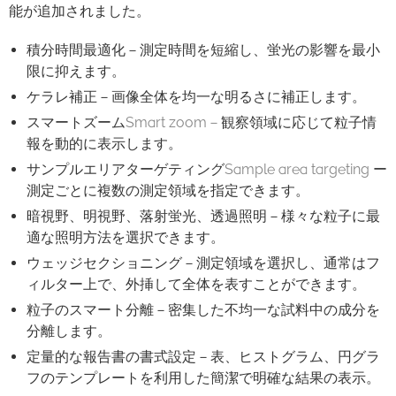
能が追加されました。
積分時間最適化－測定時間を短縮し、蛍光の影響を最小
限に抑えます。
ケラレ補正－画像全体を均一な明るさに補正します。
スマートズーム
Smart zoom－
観察領域に応じて粒子情
報を動的に表示します。
サンプルエリアターゲティング
Sample area targeting
ー
測定ごとに複数の測定領域を指定できます。
暗視野、明視野、落射蛍光、透過照明－様々な粒子に最
適な照明方法を選択できます。
ウェッジセクショニング－測定領域を選択し、通常はフ
ィルター上で、外挿して全体を表すことができます。
粒子のスマート分離－密集した不均一な試料中の成分を
分離します。
定量的な報告書の書式設定－表、ヒストグラム、円グラ
フのテンプレートを利用した簡潔で明確な結果の表示。