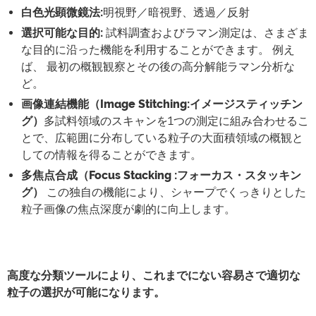
白色光顕微鏡法
:
明視野／暗視野、透過／反射
選択可能な目的
:
試料調査およびラマン測定は、さまざま
な目的に沿った機能を利用することができます。 例え
ば、 最初の概観観察とその後の高分解能ラマン分析な
ど。
画像連結機能（Image Stitching
:
イメージスティッチン
グ）
多試料領域のスキャンを1つの測定に組み合わせるこ
とで、広範囲に分布している粒子の大面積領域の概観と
しての情報を得ることができます。
多焦点合成（Focus Stacking
:
フォーカス・スタッキン
グ）
この独自の機能により、シャープでくっきりとした
粒子画像の焦点深度が劇的に向上します。
高度な分類ツールにより、これまでにない容易さで適切な
粒子の選択が可能になります。