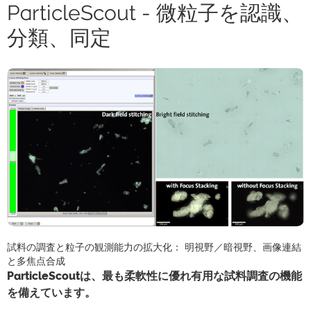
ParticleScout - 微粒子を認識、
分類、同定
試料の調査と粒子の観測能力の拡大化： 明視野／暗視野、画像連結
と多焦点合成
ParticleScoutは、最も柔軟性に優れ有用な試料調査の機能
を備えています。