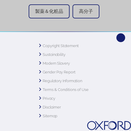
製薬＆化粧品
高分子
Copyright Statement
Sustainability
Modern Slavery
Gender Pay Report
Regulatory Information
Terms & Conditions of Use
Privacy
Disclaimer
Sitemap