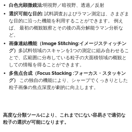
白色光顕微鏡法
:
明視野／暗視野、透過／反射
選択可能な目的
:
試料調査およびラマン測定は、さまざま
な目的に沿った機能を利用することができます。 例え
ば、 最初の概観観察とその後の高分解能ラマン分析な
ど。
画像連結機能（Image Stitching
:
イメージスティッチン
グ）
多試料領域のスキャンを1つの測定に組み合わせるこ
とで、広範囲に分布している粒子の大面積領域の概観と
しての情報を得ることができます。
多焦点合成（Focus Stacking
:
フォーカス・スタッキン
グ）
この独自の機能により、シャープでくっきりとした
粒子画像の焦点深度が劇的に向上します。
高度な分類ツールにより、これまでにない容易さで適切な
粒子の選択が可能になります。