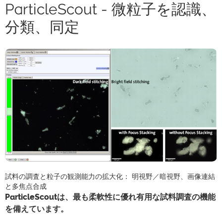
ParticleScout - 微粒子を認識、
分類、同定
試料の調査と粒子の観測能力の拡大化： 明視野／暗視野、画像連結
と多焦点合成
ParticleScoutは、最も柔軟性に優れ有用な試料調査の機能
を備えています。