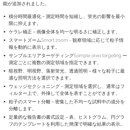
能が追加されました。
積分時間最適化－測定時間を短縮し、蛍光の影響を最小
限に抑えます。
ケラレ補正－画像全体を均一な明るさに補正します。
スマートズーム
Smart zoom－
観察領域に応じて粒子情
報を動的に表示します。
サンプルエリアターゲティング
Sample area targeting
ー
測定ごとに複数の測定領域を指定できます。
暗視野、明視野、落射蛍光、透過照明－様々な粒子に最
適な照明方法を選択できます。
ウェッジセクショニング－測定領域を選択し、通常はフ
ィルター上で、外挿して全体を表すことができます。
粒子のスマート分離－密集した不均一な試料中の成分を
分離します。
定量的な報告書の書式設定－表、ヒストグラム、円グラ
フのテンプレートを利用した簡潔で明確な結果の表示。