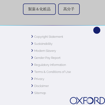
製薬＆化粧品
高分子
Copyright Statement
Sustainability
Modern Slavery
Gender Pay Report
Regulatory Information
Terms & Conditions of Use
Privacy
Disclaimer
Sitemap