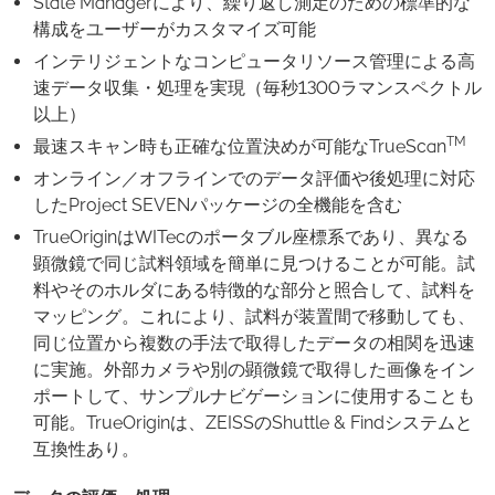
State Managerにより、繰り返し測定のための標準的な
構成をユーザーがカスタマイズ可能
インテリジェントなコンピュータリソース管理による高
速データ収集・処理を実現（毎秒1300ラマンスペクトル
以上）
TM
最速スキャン時も正確な位置決めが可能なTrueScan
オンライン／オフラインでのデータ評価や後処理に対応
したProject SEVENパッケージの全機能を含む
TrueOriginはWITecのポータブル座標系であり、異なる
顕微鏡で同じ試料領域を簡単に見つけることが可能。試
料やそのホルダにある特徴的な部分と照合して、試料を
マッピング。これにより、試料が装置間で移動しても、
同じ位置から複数の手法で取得したデータの相関を迅速
に実施。外部カメラや別の顕微鏡で取得した画像をイン
ポートして、サンプルナビゲーションに使用することも
可能。TrueOriginは、ZEISSのShuttle & Findシステムと
互換性あり。