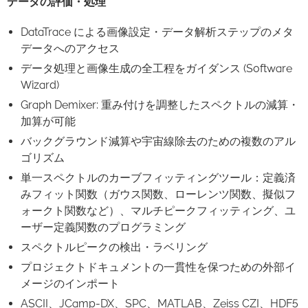
データの評価・処理
DataTrace による画像設定・データ解析ステップのメタ
データへのアクセス
データ処理と画像生成の全工程をガイダンス (Software
Wizard)
Graph Demixer: 重み付けを調整したスペクトルの減算・
加算が可能
バックグラウンド減算や宇宙線除去のための複数のアル
ゴリズム
単一スペクトルのカーブフィッティングツール：定義済
みフィット関数（ガウス関数、ローレンツ関数、擬似フ
ォークト関数など）、マルチピークフィッティング、ユ
ーザー定義関数のプログラミング
スペクトルピークの検出・ラベリング
プロジェクトドキュメントの一貫性を保つための外部イ
メージのインポート
ASCII、JCamp-DX、SPC、MATLAB、Zeiss CZI、HDF5