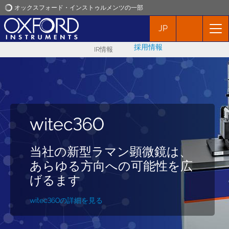
オックスフォード・インストゥルメンツの一部
JP
オックスフォード・インストゥルメンツ
採用情報
IR情報
アプリケーション
プロダクト
witec360
第21回ラマンイメー
ニュース
RISE:
ラマンSEM
ジングシンポジウム
当社の新型ラマン顕微鏡は、
イベント
相関ラマンイメージングと走
あらゆる方向への可能性を広
査型電子顕微鏡
9月29日～10月1日、ドイ
げるます
お問い合わせ
ツ・ウルム
詳細を見る
witec360の詳細を見る