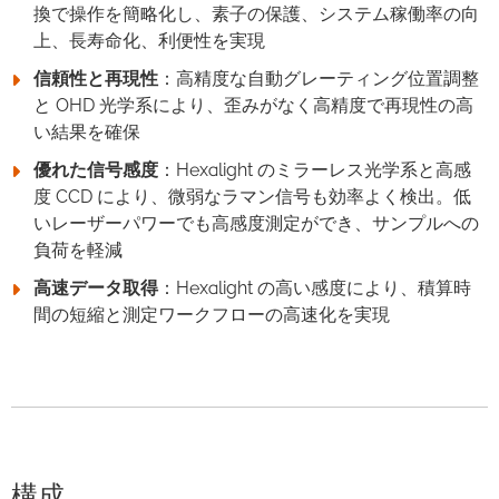
換で操作を簡略化し、素子の保護、システム稼働率の向
上、長寿命化、利便性を実現
信頼性と再現性
：高精度な自動グレーティング位置調整
と OHD 光学系により、歪みがなく高精度で再現性の高
い結果を確保
優れた信号感度
：Hexalight のミラーレス光学系と高感
度 CCD により、微弱なラマン信号も効率よく検出。低
いレーザーパワーでも高感度測定ができ、サンプルへの
負荷を軽減
高速データ取得
：Hexalight の高い感度により、積算時
間の短縮と測定ワークフローの高速化を実現
構成