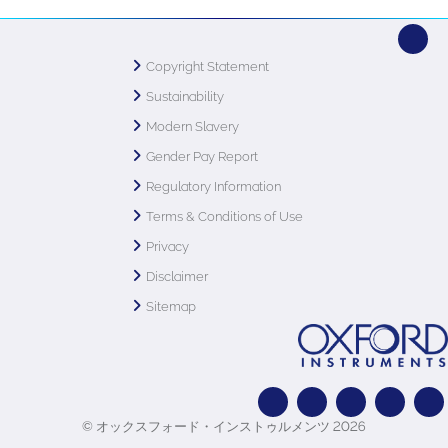
Copyright Statement
Sustainability
Modern Slavery
Gender Pay Report
Regulatory Information
Terms & Conditions of Use
Privacy
Disclaimer
Sitemap
© オックスフォード・インストゥルメンツ 2026