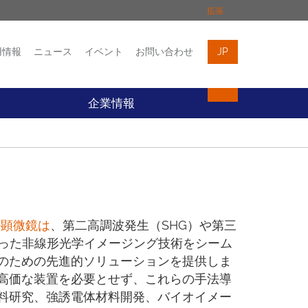
拡張
用情報
ニュース
イベント
お問い合わせ
JP
イベント
お問い合わせ
企業情報
マン顕微鏡は
、第二高調波発生（SHG）や第三
いった非線形光学イメージング技術をシーム
のための先進的ソリューションを提供しま
高価な装置を必要とせず、これらの手法導
料研究、強誘電体材料開発、バイオイメー