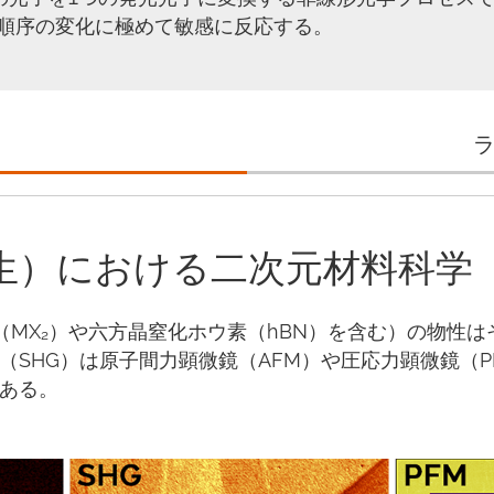
順序の変化に極めて敏感に反応する。
発生）における二次元材料科学
（MX₂）や六方晶窒化ホウ素（hBN）を含む）の物性
（SHG）は原子間力顕微鏡（AFM）や圧応力顕微鏡（
ある。