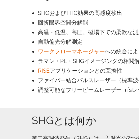
SHGおよびTHG効果の高感度検出
回折限界空間分解能
高温・低温、高圧、磁場下での柔軟な測
自動偏光分解測定
ワークフローマネージャー
への統合によ
ラマン・PL・SHGイメージングの相関
RISE
アプリケーションとの互換性
ファイバー結合パルスレーザー（標準波長1
調整可能なフリービームレーザー（fs
SHGとは何か
第二高調波発生（SHG）は、入射光の2つ