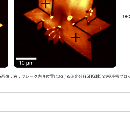
像；右：フレーク内各位置における偏光分解SHG測定の極座標プロット。画像提