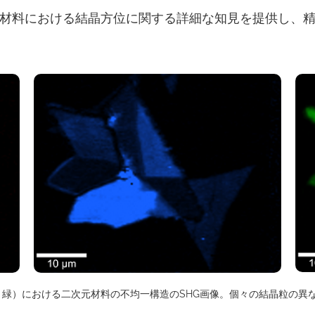
材料における結晶方位に関する詳細な知見を提供し、
0°：緑）における二次元材料の不均一構造のSHG画像。個々の結晶粒の異な