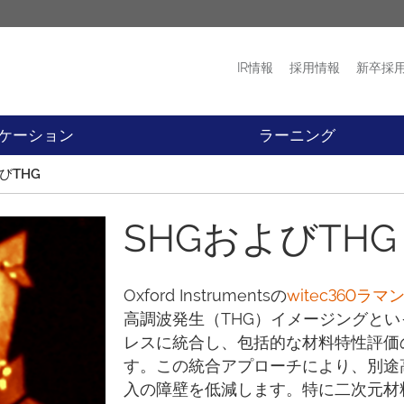
IR情報
採用情報
新卒採
プロダクト
ニュース
ケーション
ラーニング
びTHG
SHGおよびTHG
Oxford Instrumentsの
witec360ラ
高調波発生（THG）イメージングと
レスに統合し、包括的な材料特性評価
す。この統合アプローチにより、別途
入の障壁を低減します。特に二次元材