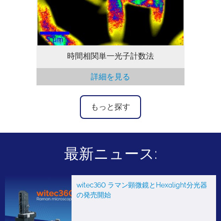
時間相関単一光子計数法
詳細を見る
もっと探す
最新ニュース:
witec360 ラマン顕微鏡とHexalight分光器
の発売開始