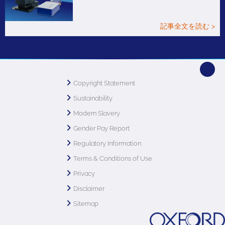
記事全文を読む >
Copyright Statement
Sustainability
Modern Slavery
Gender Pay Report
Regulatory Information
Terms & Conditions of Use
Privacy
Disclaimer
Sitemap