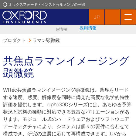
オックスフォード・インストゥルメンツの一部
JP
オックスフォード・インストゥルメンツ
採用情報
IR情報
アプリケーション
プロダクト
ラマン顕微鏡
プロダクト
共焦点ラマンイメージング
顕微鏡
ニュース
WITec共焦点ラマンイメージング顕微鏡は、業界をリード
イベント
する速度、感度、解像度を同時に備えた高度な化学的特性
評価を提供します。alpha300シリーズには、あらゆる予算
お問い合わせ
状況と試料の種類に対応できる豊富なバリエーションがあ
ります。モジュール式のハードウェアおよびソフトウェア
アーキテクチャにより、システムは個々の要件に合わせて
構成でき、研究の進展に応じて再構成できます。UVから