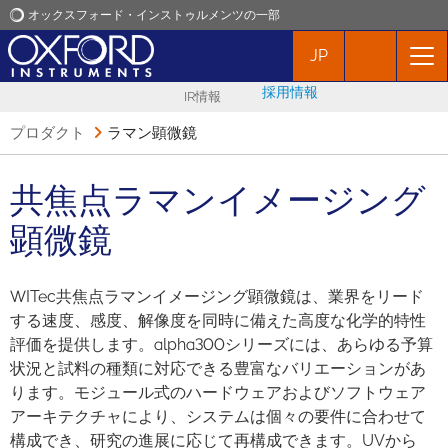
オックスフォード・インストゥルメンツの一部
JP
オックスフォード・インストゥルメンツ
採用情報
IR情報
アプリケーション
プロダクト
ラマン顕微鏡
プロダクト
共焦点ラマンイメージング
顕微鏡
ニュース
WITec共焦点ラマンイメージング顕微鏡は、業界をリード
イベント
する速度、感度、解像度を同時に備えた高度な化学的特性
評価を提供します。alpha300シリーズには、あらゆる予算
お問い合わせ
状況と試料の種類に対応できる豊富なバリエーションがあ
ります。モジュール式のハードウェアおよびソフトウェア
アーキテクチャにより、システムは個々の要件に合わせて
構成でき、研究の進展に応じて再構成できます。UVから