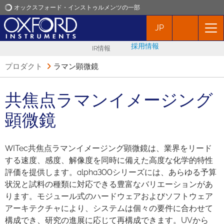
オックスフォード・インストゥルメンツの一部
JP
オックスフォード・インストゥルメンツ
採用情報
IR情報
アプリケーション
プロダクト
ラマン顕微鏡
プロダクト
共焦点ラマンイメージング
顕微鏡
ニュース
WITec共焦点ラマンイメージング顕微鏡は、業界をリード
イベント
する速度、感度、解像度を同時に備えた高度な化学的特性
評価を提供します。alpha300シリーズには、あらゆる予算
お問い合わせ
状況と試料の種類に対応できる豊富なバリエーションがあ
ります。モジュール式のハードウェアおよびソフトウェア
アーキテクチャにより、システムは個々の要件に合わせて
構成でき、研究の進展に応じて再構成できます。UVから